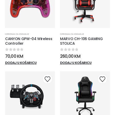
OPREMA ZA IGRANJE
OPREMA ZA IGRANJE
CANYON GPW-04 Wireless
MARVO CH-106 GAMING
Controller
STOLICA
0
out of 5
0
out of 5
70,00
KM
260,00
KM
DODAJ U KOŠARICU
DODAJ U KOŠARICU