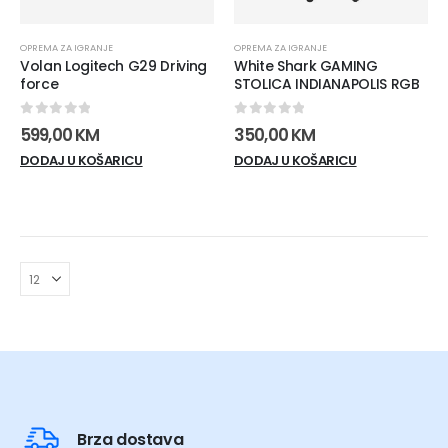
OPREMA ZA IGRANJE
OPREMA ZA IGRANJE
Volan Logitech G29 Driving
White Shark GAMING
force
STOLICA INDIANAPOLIS RGB
0
out of 5
0
out of 5
599,00
KM
350,00
KM
DODAJ U KOŠARICU
DODAJ U KOŠARICU
Brza dostava