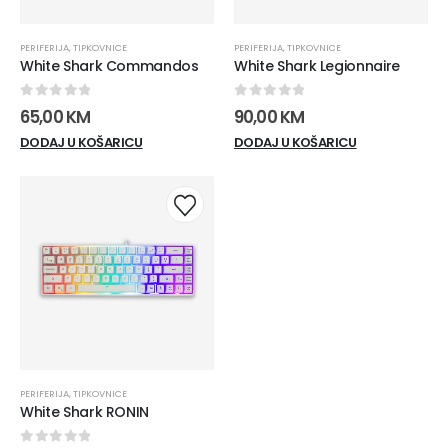
PERIFERIJA
,
TIPKOVNICE
PERIFERIJA
,
TIPKOVNICE
White Shark Commandos
White Shark Legionnaire
0
out of 5
0
out of 5
65,00
KM
90,00
KM
DODAJ U KOŠARICU
DODAJ U KOŠARICU
PERIFERIJA
,
TIPKOVNICE
White Shark RONIN