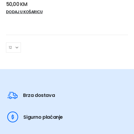
0
out of 5
50,00
KM
DODAJ U KOŠARICU
Brza dostava
Sigurno plaćanje