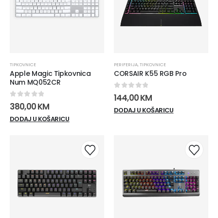
TIPKOVNICE
PERIFERIJA
,
TIPKOVNICE
Apple Magic Tipkovnica
CORSAIR K55 RGB Pro
Num MQ052CR
0
out of 5
144,00
KM
0
out of 5
380,00
KM
DODAJ U KOŠARICU
DODAJ U KOŠARICU