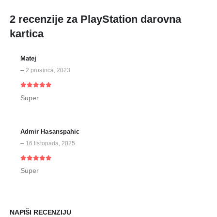
2 recenzije za
PlayStation darovna
kartica
Matej
–
2 prosinca, 2023
5
od 5
Super
Admir Hasanspahic
–
16 listopada, 2025
5
od 5
Super
NAPIŠI RECENZIJU