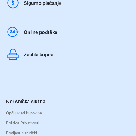
Sigurno plaćanje
Online podrška
Zaštita kupca
Korisnička služba
Opći uvjeti kupovine
Politika Privatnosti
Povijest Narudžbi