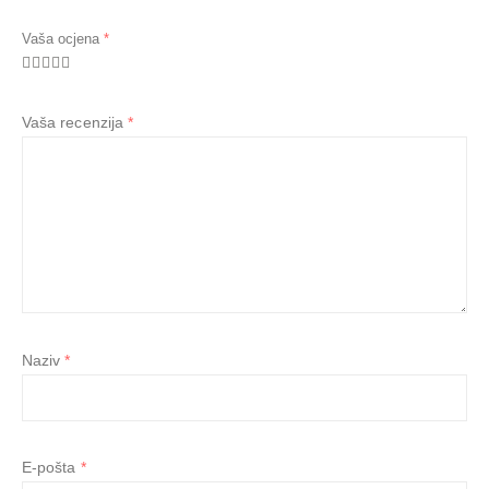
Vaša ocjena
*
Vaša recenzija
*
Naziv
*
E-pošta
*