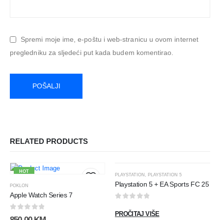
Spremi moje ime, e-poštu i web-stranicu u ovom internet
pregledniku za sljedeći put kada budem komentirao.
RELATED PRODUCTS
NEMA NA ZALIHI
HOT
PLAYSTATION
,
PLAYSTATION 5
Playstation 5 + EA Sports FC 25
POKLON
Apple Watch Series 7
0
out of 5
PROČITAJ VIŠE
0
out of 5
850,00
KM