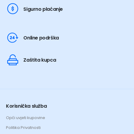
Sigurno plaćanje
Online podrška
Zaštita kupca
Korisnička služba
Opći uvjeti kupovine
Politika Privatnosti