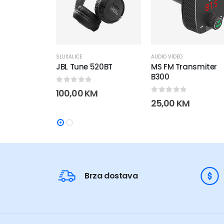
SLUŠALICE
AUDIO VIDEO
JBL Tune 520BT
MS FM Transmiter
B300
0
out of 5
100,00
KM
0
out of 5
25,00
KM
Brza dostava