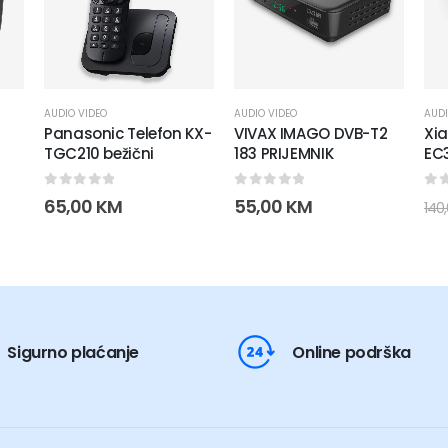
AUDIO VIDEO
AUDIO VIDEO
AUDI
Panasonic Telefon KX-
VIVAX IMAGO DVB-T2
Xia
TGC210 bežični
183 PRIJEMNIK
EC3
0
out of 5
0
out of 5
0
o
65,00
KM
55,00
KM
140
Sigurno plaćanje
Online podrška