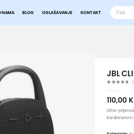
Products
search
O NAMA
BLOG
OGLAŠAVANJE
KONTAKT
JBL CLI
(
0
out of 5
110,00
Ultra-prijeno
karabinerom.
Kategorija:
Au