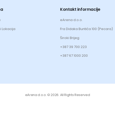
ma
Kontakt informacije
a
eArena d.o.o.
i Lokacija
Fra Didaka Buntića 100 (Pecara)
Široki Brijeg
+387 39 700 223
+387 67 1000 200
eArena d.o.o. © 2026. All Rights Reserved