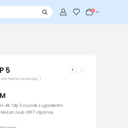
0
P 5
 Još nema recenzija. )
KM
sni JBL Clip 5 zvučnik s ugrađenim
 Moćan zvuk i IP67 otpornos
dio Video