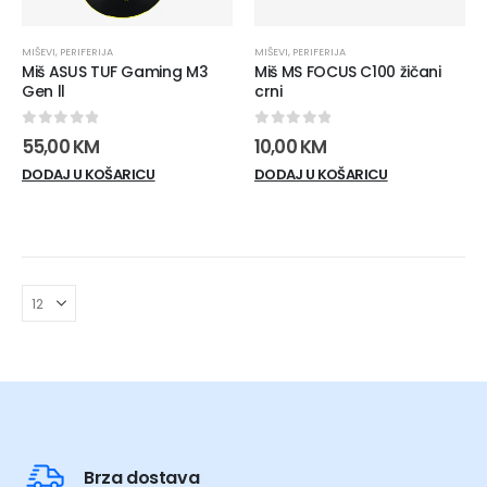
MIŠEVI
,
PERIFERIJA
MIŠEVI
,
PERIFERIJA
Miš ASUS TUF Gaming M3
Miš MS FOCUS C100 žičani
Gen ll
crni
0
out of 5
0
out of 5
55,00
KM
10,00
KM
DODAJ U KOŠARICU
DODAJ U KOŠARICU
Brza dostava