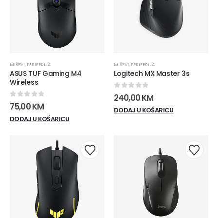
MIŠEVI
,
PERIFERIJA
MIŠEVI
,
PERIFERIJA
ASUS TUF Gaming M4
Logitech MX Master 3s
Wireless
0
out of 5
240,00
KM
0
out of 5
75,00
KM
DODAJ U KOŠARICU
DODAJ U KOŠARICU