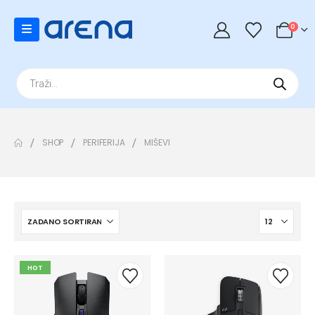
0
Products
search
SHOP
PERIFERIJA
MIŠEVI
HOT