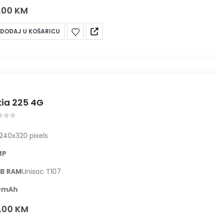
,00
KM
DODAJ U KOŠARICU
ia 225 4G
t of 5
240x320 pixels
MP
B RAM
Unisoc T107
0
mAh
,00
KM