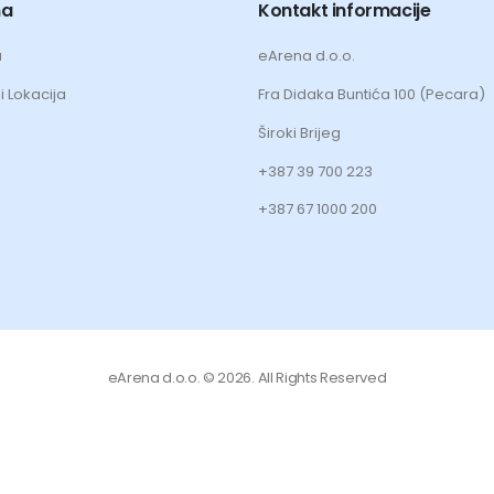
ma
Kontakt informacije
a
eArena d.o.o.
i Lokacija
Fra Didaka Buntića 100 (Pecara)
Široki Brijeg
+387 39 700 223
+387 67 1000 200
eArena d.o.o. © 2026. All Rights Reserved