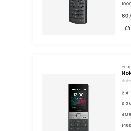
100
80
MOBIT
Nok
0
ou
2.4
0.3
4
MB
145