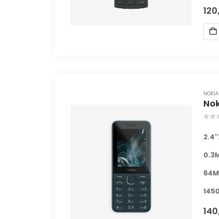
120
NOKIA
Nok
0
ou
2.4"
0.3
64
M
145
140