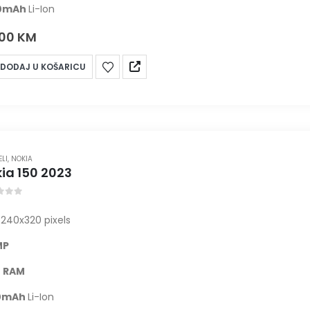
0
mAh
Li-Ion
,00
KM
DODAJ U KOŠARICU
ELI
,
NOKIA
ia 150 2023
t of 5
"
240x320 pixels
MP
 RAM
0
mAh
Li-Ion