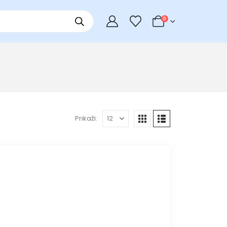
0
Prikaži: