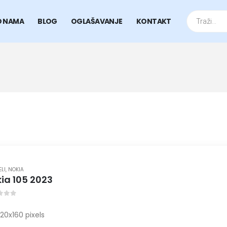
Products
search
O NAMA
BLOG
OGLAŠAVANJE
KONTAKT
ELI
,
NOKIA
ia 105 2023
t of 5
120x160 pixels