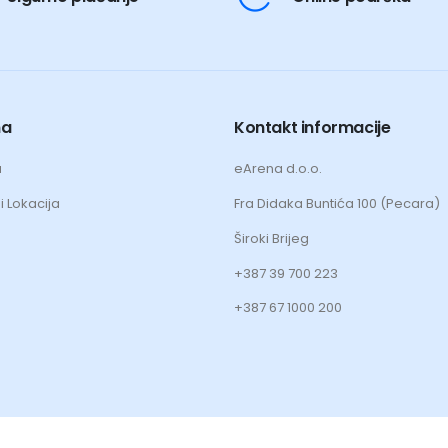
ma
Kontakt informacije
a
eArena d.o.o.
i Lokacija
Fra Didaka Buntića 100 (Pecara)
Široki Brijeg
+387 39 700 223
+387 67 1000 200