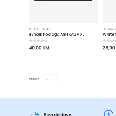
PODLOGE ZA MIŠ
LED TRAK
eShark Podloga ASHIKAGA XL
White 
0
out of 5
0
out 
40,00
KM
35,00
Prikaži:
Brza dostava