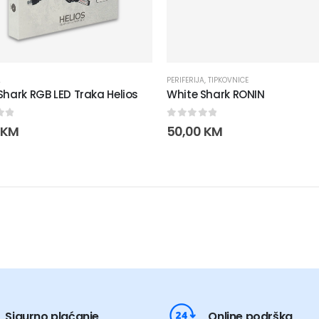
A
PERIFERIJA
,
TIPKOVNICE
Shark RGB LED Traka Helios
White Shark RONIN
of 5
0
out of 5
KM
50,00
KM
Sigurno plaćanje
Online podrška