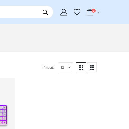
0
Prikaži: