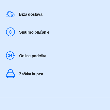
Brza dostava
Sigurno plaćanje
Online podrška
Zaštita kupca