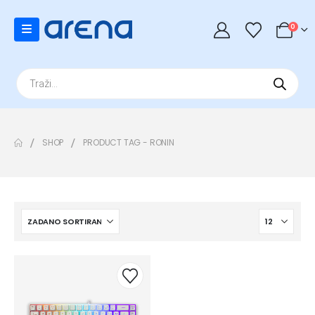
0
Products
search
SHOP
PRODUCT TAG -
RONIN