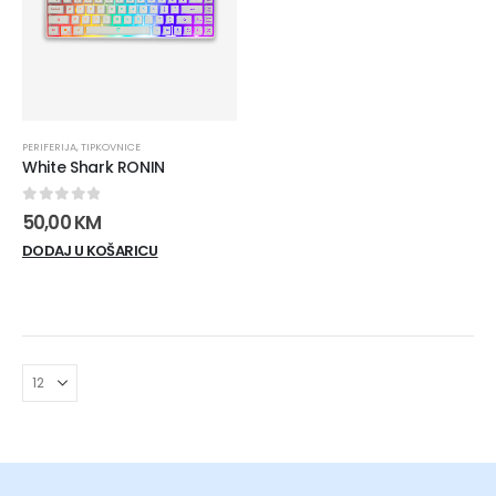
PERIFERIJA
,
TIPKOVNICE
White Shark RONIN
0
out of 5
50,00
KM
DODAJ U KOŠARICU