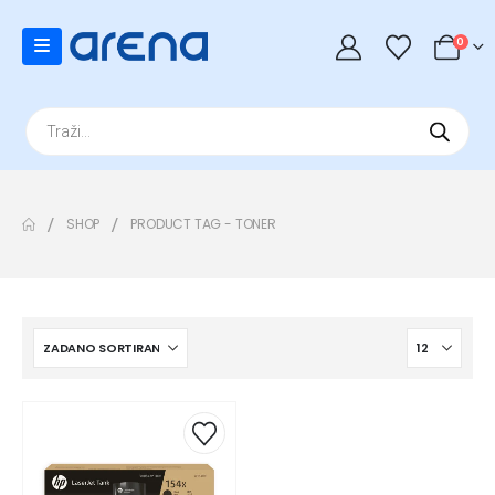
0
Products
search
SHOP
PRODUCT TAG -
TONER