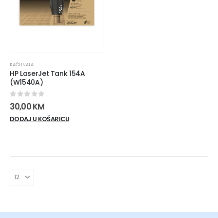
RAČUNALA
HP LaserJet Tank 154A
(W1540A)
0
out of 5
30,00
KM
DODAJ U KOŠARICU