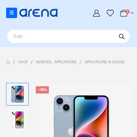
0
Products
search
SHOP
MOBITELI
,
APPLE IPHONE
APPLE IPHONE 14 256GB
-15%