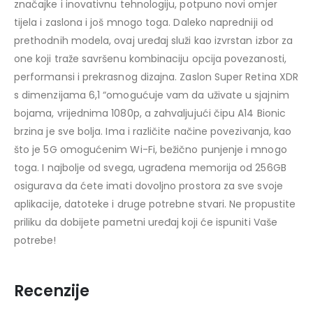
značajke i inovativnu tehnologiju, potpuno novi omjer
tijela i zaslona i još mnogo toga. Daleko napredniji od
prethodnih modela, ovaj uređaj služi kao izvrstan izbor za
one koji traže savršenu kombinaciju opcija povezanosti,
performansi i prekrasnog dizajna. Zaslon Super Retina XDR
s dimenzijama 6,1 “omogućuje vam da uživate u sjajnim
bojama, vrijednima 1080p, a zahvaljujući čipu A14 Bionic
brzina je sve bolja. Ima i različite načine povezivanja, kao
što je 5G omogućenim Wi-Fi, bežično punjenje i mnogo
toga. I najbolje od svega, ugrađena memorija od 256GB
osigurava da ćete imati dovoljno prostora za sve svoje
aplikacije, datoteke i druge potrebne stvari. Ne propustite
priliku da dobijete pametni uređaj koji će ispuniti Vaše
potrebe!
Recenzije