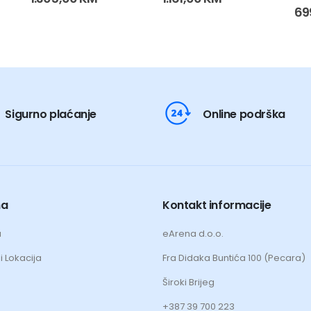
0
o
69
Sigurno plaćanje
Online podrška
ma
Kontakt informacije
a
eArena d.o.o.
i Lokacija
Fra Didaka Buntića 100 (Pecara)
Široki Brijeg
+387 39 700 223