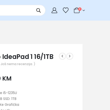
0
 IdeaPad 1 16/1TB
 Još nema recenzija. )
0
KM
re i5-1235U
B SSD: 1TB
s Xe Grafička