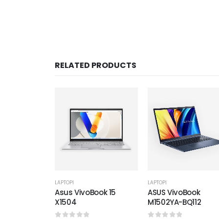
RELATED PRODUCTS
LAPTOPI
LAPTOPI
Asus VivoBook 15
ASUS VivoBook
X1504
M1502YA-BQ112