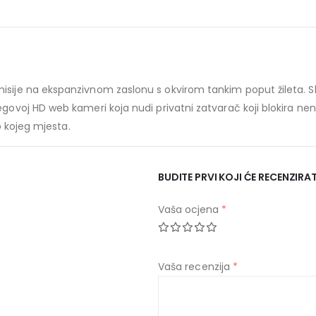
isije na ekspanzivnom zaslonu s okvirom tankim poput žileta. S
egovoj HD web kameri koja nudi privatni zatvarač koji blokira n
lo kojeg mjesta.
BUDITE PRVI KOJI ĆE RECENZIRAT
Vaša ocjena
*
Vaša recenzija
*