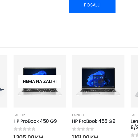
NEMA NA ZALIHI
LAPTOPI
LAPTOPI
LAPT
HP ProBook 450 G9
HP ProBook 455 G9
Len
8/
0
out of 5
0
out of 5
1.305,00
KM
1.161,00
KM