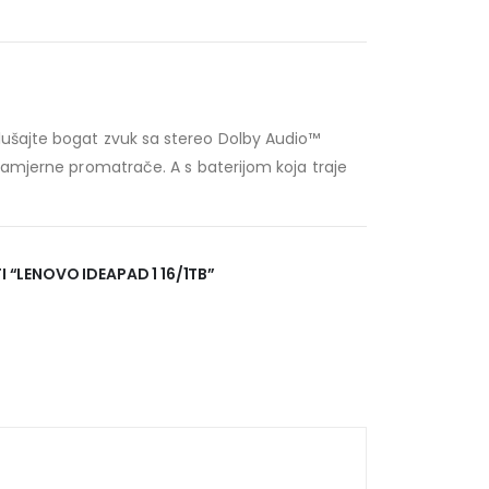
lušajte bogat zvuk sa stereo Dolby Audio™
enamjerne promatrače. A s baterijom koja traje
I “LENOVO IDEAPAD 1 16/1TB”