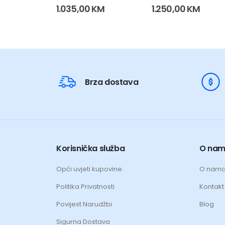
0
out of 5
0
out of 5
1.035,00
KM
1.250,00
KM
Brza dostava
Korisnička služba
O na
Opći uvjeti kupovine
O nam
Politika Privatnosti
Kontakt 
Povijest Narudžbi
Blog
Sigurna Dostava