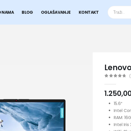
Products
search
O NAMA
BLOG
OGLAŠAVANJE
KONTAKT
Lenovo
(
0
out of 5
1.250,0
15.6″
Intel Co
RAM: 16G
Intel Iri