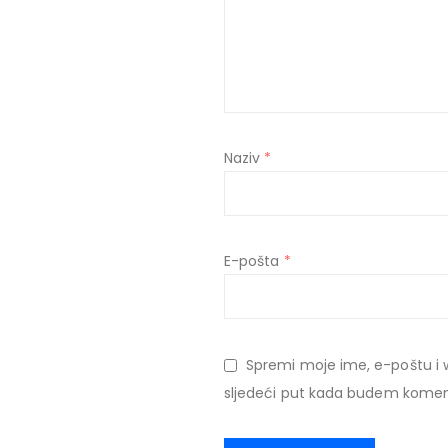
Naziv
*
E-pošta
*
Spremi moje ime, e-poštu i 
sljedeći put kada budem komen