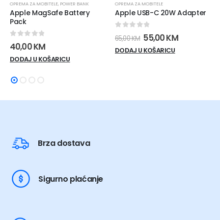
OPREMA ZA MOBITELE
,
POWER BANK
OPREMA ZA MOBITELE
Apple MagSafe Battery
Apple USB-C 20W Adapter
Pack
0
out of 5
Izvorna
Trenutna
55,00
KM
65,00
KM
0
out of 5
cijena
cijena
40,00
KM
DODAJ U KOŠARICU
bila
je:
DODAJ U KOŠARICU
je:
55,00 KM.
65,00 KM.
Brza dostava
Sigurno plaćanje