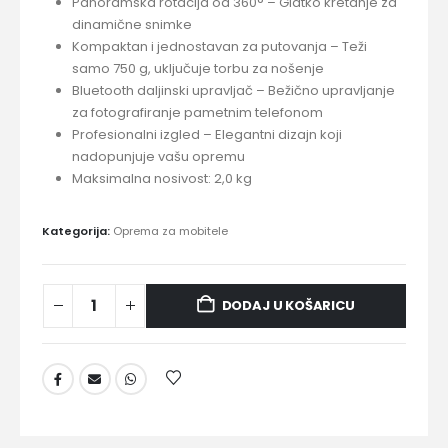
Panoramska rotacija od 360° – Glatko kretanje za
dinamične snimke
Kompaktan i jednostavan za putovanja – Teži
samo 750 g, uključuje torbu za nošenje
Bluetooth daljinski upravljač – Bežično upravljanje
za fotografiranje pametnim telefonom
Profesionalni izgled – Elegantni dizajn koji
nadopunjuje vašu opremu
Maksimalna nosivost: 2,0 kg
Kategorija:
Oprema za mobitele
DODAJ U KOŠARICU