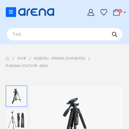
0
Products
search
SHOP
MOBITELI
,
OPREMA ZA MOBITELE
PLOKAMA STATIV PK-9930