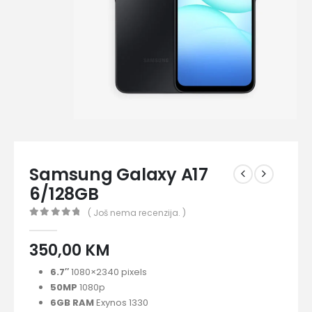
Samsung Galaxy A17
6/128GB
( Još nema recenzija. )
0
out of 5
350,00
KM
6.7″
1080×2340 pixels
50
MP
1080p
6GB RAM
Exynos 1330