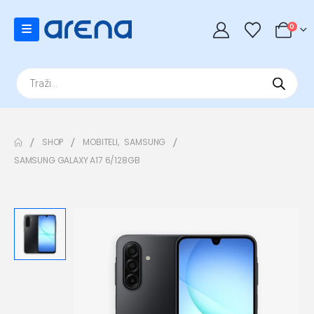
0
Products
search
SHOP
MOBITELI
,
SAMSUNG
SAMSUNG GALAXY A17 6/128GB