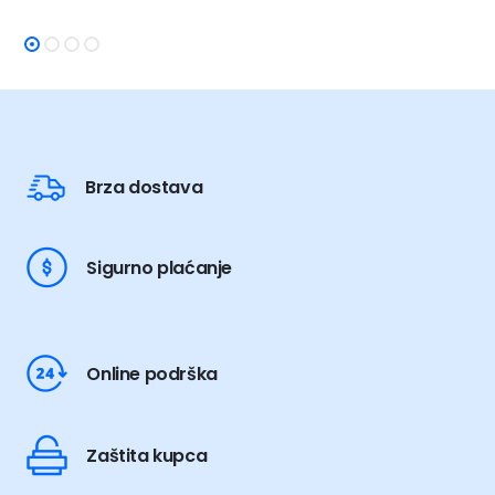
je:
999,00 KM.
je:
1.180,00
1.290,00 KM.
1.390,00 KM.
Brza dostava
Sigurno plaćanje
Online podrška
Zaštita kupca