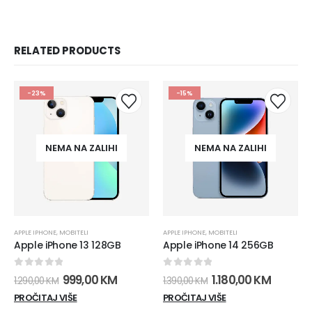
RELATED PRODUCTS
-23%
-15%
NEMA NA ZALIHI
NEMA NA ZALIHI
APPLE IPHONE
,
MOBITELI
APPLE IPHONE
,
MOBITELI
Apple iPhone 13 128GB
Apple iPhone 14 256GB
0
out of 5
0
out of 5
Izvorna
Trenutna
Izvorna
Trenut
999,00
KM
1.180,00
KM
1.290,00
KM
1.390,00
KM
cijena
cijena
cijena
cijena
PROČITAJ VIŠE
PROČITAJ VIŠE
bila
je:
bila
je: