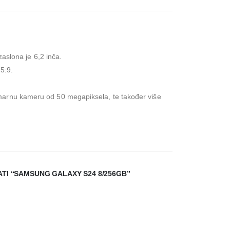
aslona je 6,2 inča.
.5:9.
rimarnu kameru od 50
megapiksel
a, te također više
ATI “SAMSUNG GALAXY S24 8/256GB”