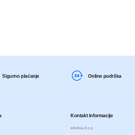
 KM.
00 KM.
Sigurno plaćanje
Online podrška
a
Kontakt informacije
eArena d.o.o.