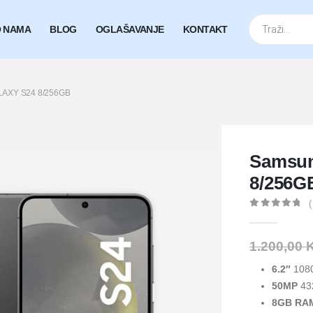
Products
search
 NAMA
BLOG
OGLAŠAVANJE
KONTAKT
AXY S24 8/256GB
Samsun
8/256G
(
0
out of 5
1.200,00
6.2″
108
50
MP
43
8
GB R