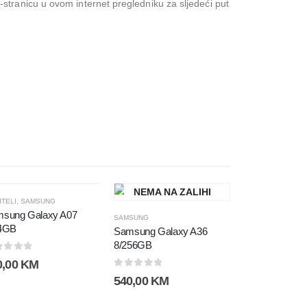
stranicu u ovom internet pregledniku za sljedeći put
NEMA NA ZALIHI
TELI
,
SAMSUNG
sung Galaxy A07
SAMSUNG
4GB
Samsung Galaxy A36
NEMA NA
8/256GB
ut of 5
0,00
KM
0
out of 5
540,00
KM