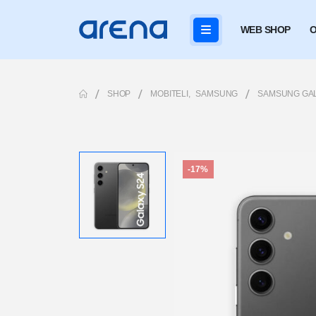
WEB SHOP
O
SHOP
MOBITELI
,
SAMSUNG
SAMSUNG GAL
-17%