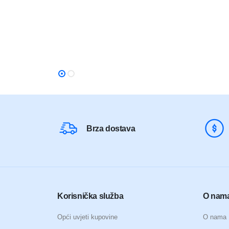
je:
je:
2.600,00
2.450,
Brza dostava
Korisnička služba
O nam
Opći uvjeti kupovine
O nama