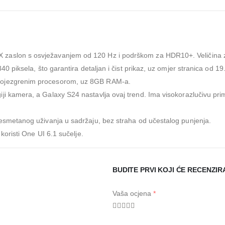
X zaslon s osvježavanjem od 120 Hz i podrškom za HDR10+. Veličina z
0 piksela, što garantira detaljan i čist prikaz, uz omjer stranica od 19
mojezgrenim procesorom, uz 8GB RAM-a.
iji
kamera
, a Galaxy S24 nastavlja ovaj trend. Ima visokorazlučivu p
esmetanog uživanja u sadržaju, bez straha od učestalog punjenja.
 koristi One UI 6.1 sučelje.
BUDITE PRVI KOJI ĆE RECENZIR
Vaša ocjena
*