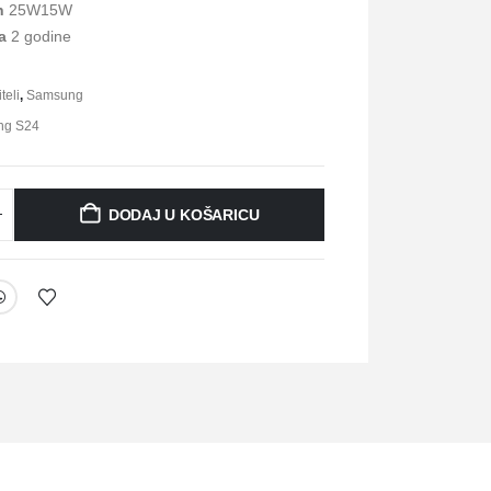
h
25W
15W
a
2 godine
teli
,
Samsung
ng S24
DODAJ U KOŠARICU