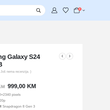
0
g Galaxy S24
B
 Još nema recenzija. )
Izvorna
Trenutna
999,00
KM
KM
cijena
cijena
0×2340 pixels
bila
je:
20p
je:
999,00 KM.
AM
Snapdragon 8 Gen 3
1.200,00 KM.