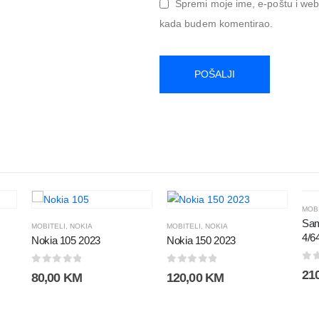
Spremi moje ime, e-poštu i web-
kada budem komentirao.
MOBI
Sam
MOBITELI
,
NOKIA
MOBITELI
,
NOKIA
4/6
Nokia 105 2023
Nokia 150 2023
0
o
0
out of 5
0
out of 5
21
80,00
KM
120,00
KM
na