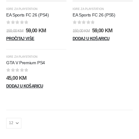
IGRE ZA PLAYSTATION
IGRE ZA PLAYSTATION
EA Sports FC 26 (PS4)
EA Sports FC 26 (PS5)
0
out of 5
0
out of 5
Izvorna
Trenutna
Izvorna
Trenutna
59,00
KM
59,00
KM
159,00
KM
159,00
KM
cijena
cijena
cijena
cijena
PROČITAJ VIŠE
DODAJ U KOŠARICU
bila
je:
bila
je:
je:
59,00 KM.
je:
59,00 KM.
159,00 KM.
159,00 KM.
IGRE ZA PLAYSTATION
GTA V Premium PS4
0
out of 5
45,00
KM
DODAJ U KOŠARICU