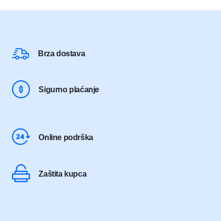
Brza dostava
Sigurno plaćanje
Online podrška
Zaštita kupca