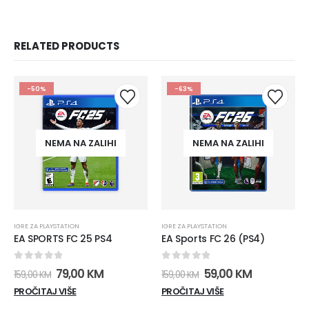
RELATED PRODUCTS
-50%
-63%
NEMA NA ZALIHI
NEMA NA ZALIHI
IGRE ZA PLAYSTATION
IGRE ZA PLAYSTATION
EA SPORTS FC 25 PS4
EA Sports FC 26 (PS4)
0
out of 5
0
out of 5
Izvorna
Trenutna
Izvorna
Trenutna
79,00
KM
59,00
KM
159,00
KM
159,00
KM
cijena
cijena
cijena
cijena
PROČITAJ VIŠE
PROČITAJ VIŠE
bila
je:
bila
je:
je:
79,00 KM.
je:
59,00 KM.