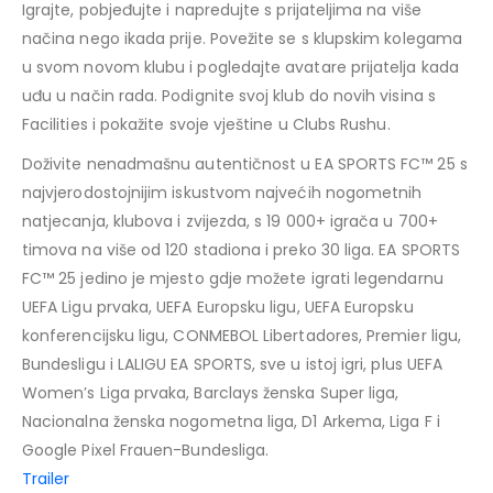
Igrajte, pobjeđujte i napredujte s prijateljima na više
načina nego ikada prije. Povežite se s klupskim kolegama
u svom novom klubu i pogledajte avatare prijatelja kada
uđu u način rada. Podignite svoj klub do novih visina s
Facilities i pokažite svoje vještine u Clubs Rushu.
Doživite nenadmašnu autentičnost u EA SPORTS FC™ 25 s
najvjerodostojnijim iskustvom najvećih nogometnih
natjecanja, klubova i zvijezda, s 19 000+ igrača u 700+
timova na više od 120 stadiona i preko 30 liga. EA SPORTS
FC™ 25 jedino je mjesto gdje možete igrati legendarnu
UEFA Ligu prvaka, UEFA Europsku ligu, UEFA Europsku
konferencijsku ligu, CONMEBOL Libertadores, Premier ligu,
Bundesligu i LALIGU EA SPORTS, sve u istoj igri, plus UEFA
Women’s Liga prvaka, Barclays ženska Super liga,
Nacionalna ženska nogometna liga, D1 Arkema, Liga F i
Google Pixel Frauen-Bundesliga.
Trailer