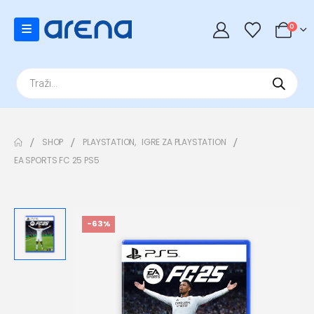
0
Products
search
SHOP
PLAYSTATION
,
IGRE ZA PLAYSTATION
EA SPORTS FC 25 PS5
-63%