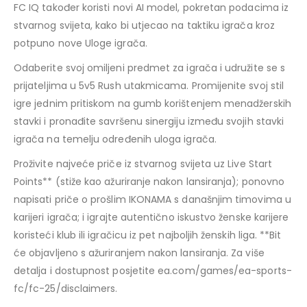
FC IQ također koristi novi AI model, pokretan podacima iz
stvarnog svijeta, kako bi utjecao na taktiku igrača kroz
potpuno nove Uloge igrača.
Odaberite svoj omiljeni predmet za igrača i udružite se s
prijateljima u 5v5 Rush utakmicama. Promijenite svoj stil
igre jednim pritiskom na gumb korištenjem menadžerskih
stavki i pronađite savršenu sinergiju između svojih stavki
igrača na temelju određenih uloga igrača.
Proživite najveće priče iz stvarnog svijeta uz Live Start
Points** (stiže kao ažuriranje nakon lansiranja); ponovno
napisati priče o prošlim IKONAMA s današnjim timovima u
karijeri igrača; i igrajte autentično iskustvo ženske karijere
koristeći klub ili igračicu iz pet najboljih ženskih liga. **Bit
će objavljeno s ažuriranjem nakon lansiranja. Za više
detalja i dostupnost posjetite ea.com/games/ea-sports-
fc/fc-25/disclaimers.