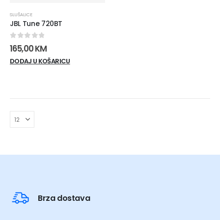
SLUŠALICE
JBL Tune 720BT
0
out of 5
165,00
KM
DODAJ U KOŠARICU
Brza dostava