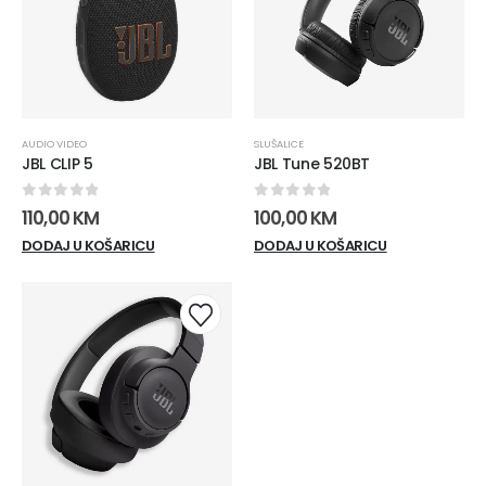
AUDIO VIDEO
SLUŠALICE
JBL CLIP 5
JBL Tune 520BT
0
out of 5
0
out of 5
110,00
KM
100,00
KM
DODAJ U KOŠARICU
DODAJ U KOŠARICU