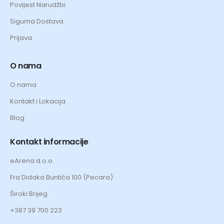
Povijest Narudžbi
Sigurna Dostava
Prijava
O nama
O nama
Kontakt i Lokacija
Blog
Kontakt informacije
eArena d.o.o.
Fra Didaka Buntića 100 (Pecara)
Široki Brijeg
+387 39 700 223