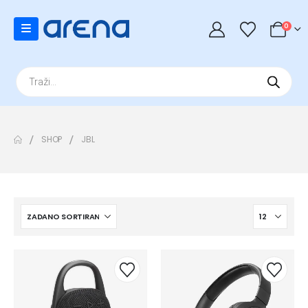
0
Products
search
SHOP
JBL