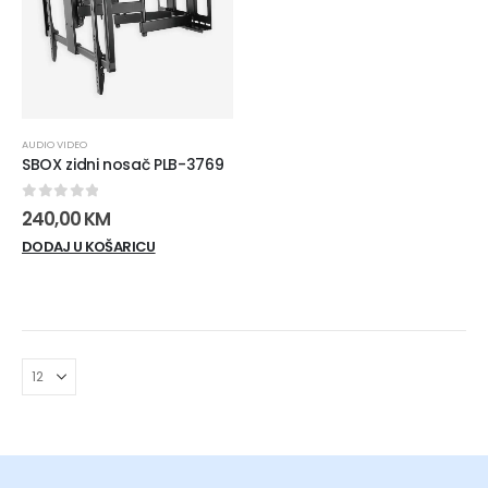
AUDIO VIDEO
SBOX zidni nosač PLB-3769
0
out of 5
240,00
KM
DODAJ U KOŠARICU