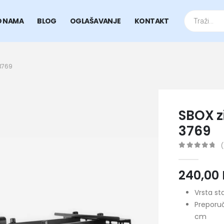
Products
search
O NAMA
BLOG
OGLAŠAVANJE
KONTAKT
3769
SBOX z
3769
(
0
out of 5
240,00
Vrsta st
Preporu
cm