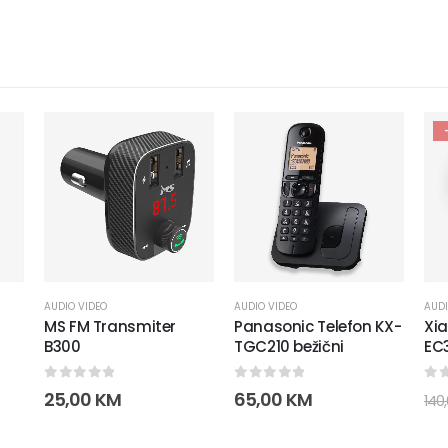
AUDIO VIDEO
AUDIO VIDEO
AUDI
MS FM Transmiter
Panasonic Telefon KX-
Xia
B300
TGC210 bežični
EC3
0
out of 5
0
out of 5
0
o
25,00
KM
65,00
KM
140