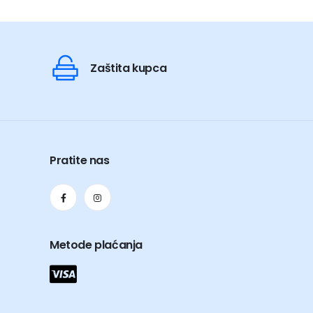
je:
126,00 KM.
140,00 KM.
Zaštita kupca
Pratite nas
Metode plaćanja