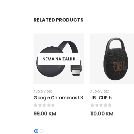
RELATED PRODUCTS
NEMA NA ZALIHI
AUDIO VIDEO
AUDIO VIDEO
Google Chromecast 3
JBL CLIP 5
0
out of 5
0
out of 5
99,00
KM
110,00
KM