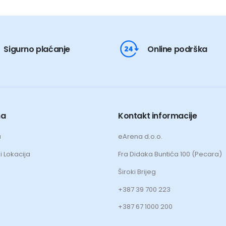
Sigurno plaćanje
Online podrška
ma
Kontakt informacije
a
eArena d.o.o.
i Lokacija
Fra Didaka Buntića 100 (Pecara)
Široki Brijeg
+387 39 700 223
+387 67 1000 200