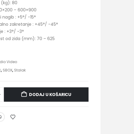
 (kg):
80
0×200 – 600×900
i nagib :
+5°/ -15°
alno zakretanje :
+45°/ -45°
je :
+3°/ -3°
ost od zida (mm):
70 – 625
N
dio Video
č
,
SBOX
,
Stalak
DODAJ U KOŠARICU