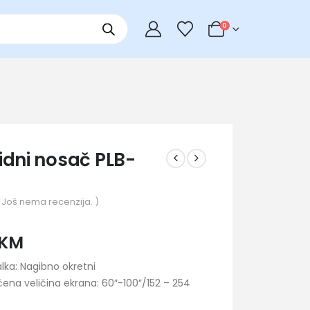
0
idni nosač PLB-
 Još nema recenzija. )
KM
alka:
Nagibno okretni
čena veličina ekrana:
60″-100″/152 – 254