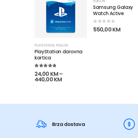
POKLON
Samsung Galaxy
Watch Active
0
out of 5
550,00
KM
PLAYSTATION
,
POKLON
PlayStation darovna
kartica
5.00
out of 5
24,00
KM
–
Raspon
440,00
KM
cijena:
od
24,00 KM
do
440,00 KM
Brza dostava