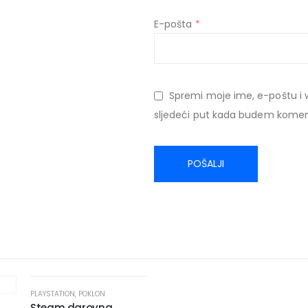
E-pošta
*
Spremi moje ime, e-poštu i 
sljedeći put kada budem komen
HOT
PLAYSTATION
,
POKLON
Steam darovna