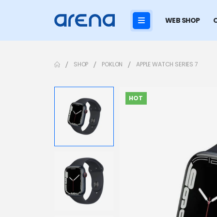
WEB SHOP
SHOP
POKLON
APPLE WATCH SERIES 7
HOT