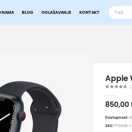
Products
search
O NAMA
BLOG
OGLAŠAVANJE
KONTAKT
Apple 
(
0
out of 5
850,00
Dostupnost:
D
SKU:
PT0006-1