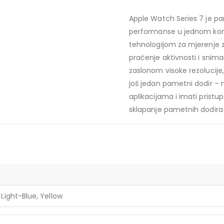
Apple Watch Series 7 je pa
performanse u jednom kom
tehnologijom za mjerenje z
praćenje aktivnosti i snim
zaslonom visoke rezolucije,
još jedan pametni dodir – 
aplikacijama i imati pristu
sklapanje pametnih dodira
 Light-Blue, Yellow