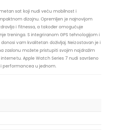
metan sat koji nudi veću mobilnost i
paktnom dizajnu. Opremljen je najnovijom
dravlja i fitnessa, a također omogućuje
anje treninga. S integriranom GPS tehnologijom i
 donosi vam kvalitetan doživljaj. Neizostavan je i
na zaslonu možete pristupiti svojim najdražim
p internetu. Apple Watch Series 7 nudi savršeno
 i performancea u jednom.