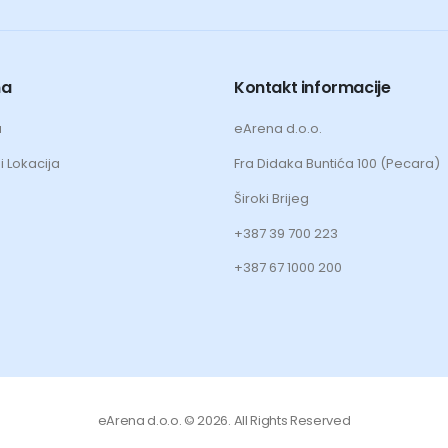
ma
Kontakt informacije
a
eArena d.o.o.
i Lokacija
Fra Didaka Buntića 100 (Pecara)
Široki Brijeg
+387 39 700 223
+387 67 1000 200
eArena d.o.o. © 2026. All Rights Reserved