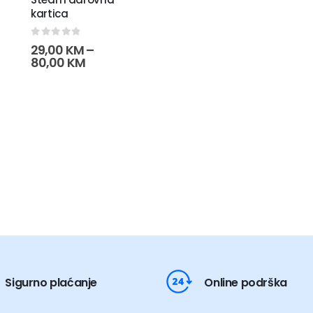
kartica
0
out of 5
29,00
KM
–
Raspon
80,00
KM
cijena:
od
29,00 KM
do
80,00 KM
Sigurno plaćanje
Online podrška