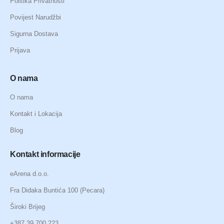
Politika Privatnosti
Povijest Narudžbi
Sigurna Dostava
Prijava
O nama
O nama
Kontakt i Lokacija
Blog
Kontakt informacije
eArena d.o.o.
Fra Didaka Buntića 100 (Pecara)
Široki Brijeg
+387 39 700 223