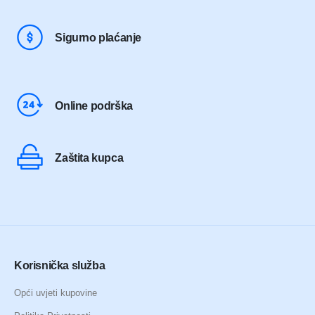
Sigurno plaćanje
Online podrška
Zaštita kupca
Korisnička služba
Opći uvjeti kupovine