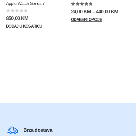
Apple Watch Series 7
5.00
out of 5
Raspon
24,00
KM
–
440,00
KM
cijena:
0
out of 5
850,00
KM
Ovaj
ODABERI OPCIJE
od
proizvod
24,00 K
DODAJ U KOŠARICU
do
ima
440,00 
više
varijanti.
Opcije
se
mogu
odabrati
na
stranici
proizvoda
Brza dostava