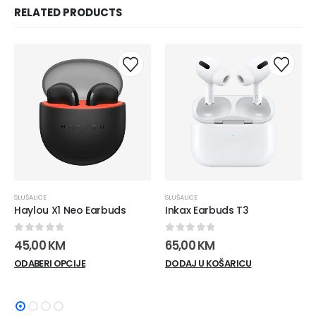
RELATED PRODUCTS
SLUŠALICE
SLUŠALICE
Haylou X1 Neo Earbuds
Inkax Earbuds T3
0
out of 5
0
out of 5
45,00
KM
65,00
KM
Ovaj
ODABERI OPCIJE
DODAJ U KOŠARICU
proizvod
ima
više