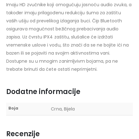
Imaju HD zvučnike koji omogućuju jasnoću audio zvuka, a
također imaju prilagođenu redukciju šuma za zaštitu
vaših ušiju od prevelikog izlaganja buci. Čip Bluetooth
osigurava mogućnost bežičnog prebacivanja audio
zapisa. Uz čvrstu IPX4 zaštitu, slušalice će izdržati
vremenske uslove i vodu, što znači da se ne bojite ići na
bazen ili se pojaviti na svojim aktivnostima vani.
Dostupne su u mnogim zanimljvivm bojama, pa ne
trebate brinuti da ćete ostati neprimjetni.
Dodatne informacije
Boja
Crna, Bijela
Recenzije