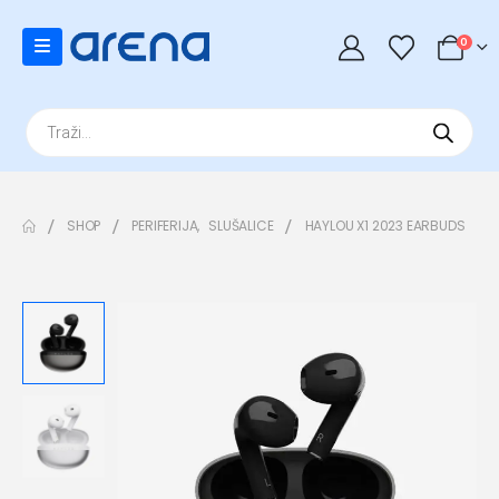
0
Products
search
SHOP
PERIFERIJA
,
SLUŠALICE
HAYLOU X1 2023 EARBUDS