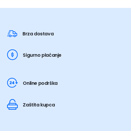
varijanti.
Opcije
se
mogu
odabrati
Brza dostava
na
stranici
proizvoda
Sigurno plaćanje
Online podrška
Zaštita kupca