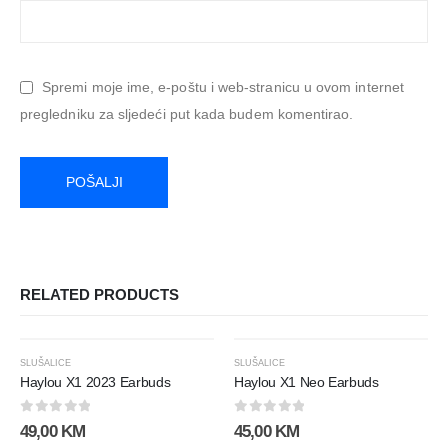
Spremi moje ime, e-poštu i web-stranicu u ovom internet
pregledniku za sljedeći put kada budem komentirao.
RELATED PRODUCTS
SLUŠALICE
SLUŠALICE
Haylou X1 2023 Earbuds
Haylou X1 Neo Earbuds
0
out of 5
0
out of 5
49,00
KM
45,00
KM