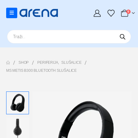
0
Products
search
SHOP
PERIFERIJA
,
SLUŠALICE
MS METIS B300 BLUETOOTH SLUŠALICE