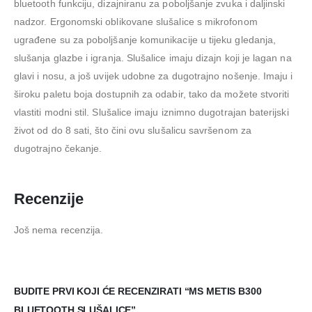
bluetooth funkciju, dizajniranu za poboljšanje zvuka i daljinski
nadzor. Ergonomski oblikovane slušalice s mikrofonom
ugrađene su za poboljšanje komunikacije u tijeku gledanja,
slušanja glazbe i igranja. Slušalice imaju dizajn koji je lagan na
glavi i nosu, a još uvijek udobne za dugotrajno nošenje. Imaju i
široku paletu boja dostupnih za odabir, tako da možete stvoriti
vlastiti modni stil. Slušalice imaju iznimno dugotrajan baterijski
život od do 8 sati, što čini ovu slušalicu savršenom za
dugotrajno čekanje.
Recenzije
Još nema recenzija.
BUDITE PRVI KOJI ĆE RECENZIRATI “MS METIS B300
BLUETOOTH SLUŠALICE”