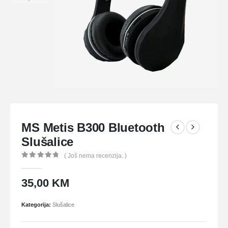
MS Metis B300 Bluetooth
Slušalice
( Još nema recenzija. )
0
out of 5
35,00
KM
Kategorija:
Slušalice