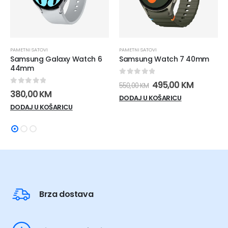
PAMETNI SATOVI
PAMETNI SATOVI
Samsung Galaxy Watch 6
Samsung Watch 7 40mm
44mm
0
out of 5
Izvorna
Trenutn
495,00
KM
550,00
KM
0
out of 5
cijena
cijena
380,00
KM
DODAJ U KOŠARICU
bila
je:
DODAJ U KOŠARICU
je:
495,00 K
550,00 KM.
Brza dostava