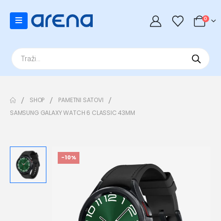
0
Products
search
SHOP
PAMETNI SATOVI
SAMSUNG GALAXY WATCH 6 CLASSIC 43MM
-10%