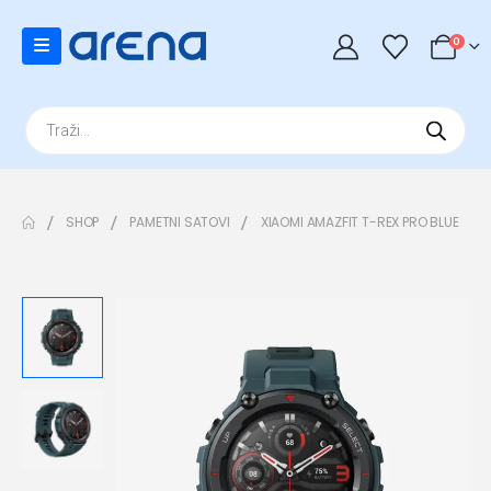
0
Products
search
SHOP
PAMETNI SATOVI
XIAOMI AMAZFIT T-REX PRO BLUE