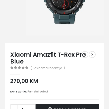
Xiaomi Amazfit T-Rex Pro
Blue
( Još nema recenzija. )
0
out of 5
270,00
KM
Kategorija:
Pametni satovi