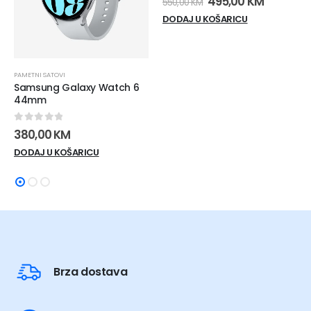
Izvorna
Trenutn
495,00
KM
550,00
KM
cijena
cijena
DODAJ U KOŠARICU
bila
je:
je:
495,00 K
550,00 KM.
PAMETNI SATOVI
Samsung Galaxy Watch 6
44mm
0
out of 5
380,00
KM
DODAJ U KOŠARICU
Brza dostava