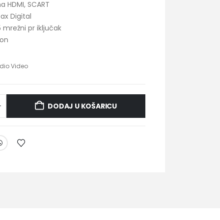
na HDMI, SCART
ax Digital
 mrežni pr iključak
lon
dio Video
DODAJ U KOŠARICU