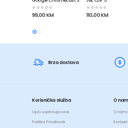
Google Chromecast 3
JBL CLIP 5
0
out of 5
0
out of 5
99,00
KM
110,00
KM
Brza dostava
Korisnička služba
O na
Opći uvjeti kupovine
O nam
Politika Privatnosti
Kontakt 