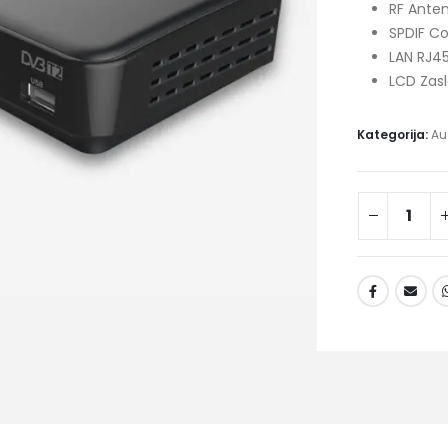
RF Ante
SPDIF Co
LAN RJ45
LCD Zas
Kategorija:
Au