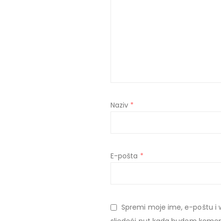
Naziv
*
E-pošta
*
Spremi moje ime, e-poštu i 
sljedeći put kada budem komen