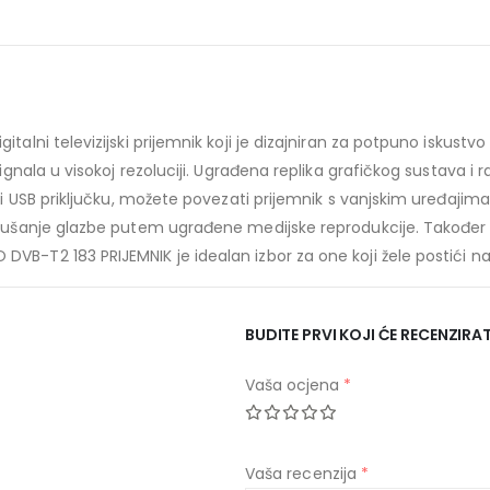
alni televizijski prijemnik koji je dizajniran za potpuno iskustv
signala u visokoj rezoluciji. Ugrađena replika grafičkog sustava 
i USB priključku, možete povezati prijemnik s vanjskim uređajima,
slušanje glazbe putem ugrađene medijske reprodukcije. Također
-T2 183 PRIJEMNIK je idealan izbor za one koji žele postići najbo
BUDITE PRVI KOJI ĆE RECENZIRA
Vaša ocjena
*
Vaša recenzija
*