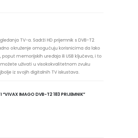
o gledanja TV-a. Sadrži HD prijemnik s DVB-T2
i radno okruženje omogućuju korisnicima da lako
 poput memorijskih uređaja ili USB ključeva, i to
 možete uživati u visokokvalitetnom zvuku
lje iz svojih digitalnih TV iskustava.
TI “VIVAX IMAGO DVB-T2 183 PRIJEMNIK”