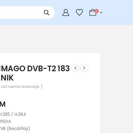
0
IMAGO DVB-T2 183
MNIK
 Još nema recenzija. )
KM
H.265 / H.264
MPEG4
PVR (Rec&Play)