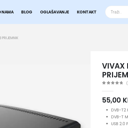
Products
search
O NAMA
BLOG
OGLAŠAVANJE
KONTAKT
3 PRIJEMNIK
VIVAX 
PRIJE
(
0
out of 5
55,00
DVB-T2 
DVB-T 
USB 2.0 