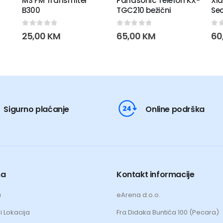
MS FM Transmiter
Panasonic Telefon KX-
Xi
B300
TGC210 bežični
Se
0
out of 5
0
out of 5
0
o
25,00
KM
65,00
KM
60
Sigurno plaćanje
Online podrška
ma
Kontakt informacije
a
eArena d.o.o.
i Lokacija
Fra Didaka Buntića 100 (Pecara)