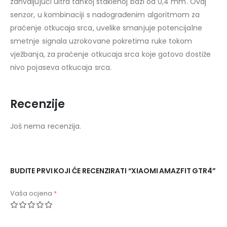
zahvaljujući ultra tankoj staklenoj bazi od 0,4 mm. Ovaj
senzor, u kombinaciji s nadograđenim algoritmom za
praćenje otkucaja srca, uvelike smanjuje potencijalne
smetnje signala uzrokovane pokretima ruke tokom
vježbanja, za praćenje otkucaja srca koje gotovo dostiže
nivo pojaseva otkucaja srca.
Recenzije
Još nema recenzija.
BUDITE PRVI KOJI ĆE RECENZIRATI “XIAOMI AMAZFIT GTR4”
Vaša ocjena
*