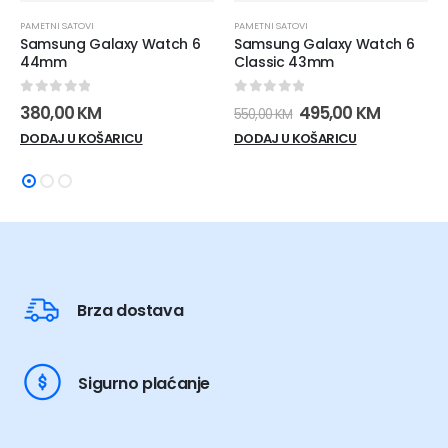
PAMETNI SATOVI
PAMETNI SATOVI
Samsung Galaxy Watch 6
Samsung Galaxy Watch 6
44mm
Classic 43mm
0
out of 5
0
out of 5
Izvorna
Trenutn
380,00
KM
495,00
KM
550,00
KM
cijena
cijena
DODAJ U KOŠARICU
DODAJ U KOŠARICU
bila
je:
je:
495,00 K
550,00 KM.
Brza dostava
Sigurno plaćanje