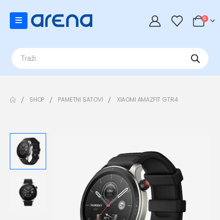
0
Products
search
SHOP
PAMETNI SATOVI
XIAOMI AMAZFIT GTR4