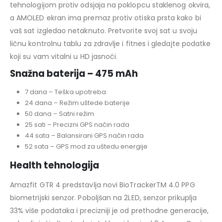
tehnologijom protiv odsjaja na poklopcu staklenog okvira,
a AMOLED ekran ima premaz protiv otiska prsta kako bi
vaš sat izgledao netaknuto. Pretvorite svoj sat u svoju
ličnu kontrolnu tablu za zdravlje i fitnes i gledajte podatke
koji su vam vitalni u HD jasnoći.
Snažna baterija – 475 mAh
7 dana – Teška upotreba
24 dana – Režim uštede baterije
50 dana – Satni režim
25 sati – Precizni GPS način rada
44 sata – Balansirani GPS način rada
52 sata – GPS mod za uštedu energije
Health tehnologija
Amazfit GTR 4 predstavlja novi BioTrackerTM 4.0 PPG
biometrijski senzor. Poboljšan na 2LED, senzor prikuplja
33% više podataka i precizniji je od prethodne generacije,