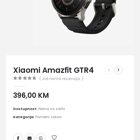
Xiaomi Amazfit GTR4
( Još nema recenzija. )
0
out of 5
396,00
KM
Dostupnost:
Nema na zalihi
Kategorija:
Pametni satovi